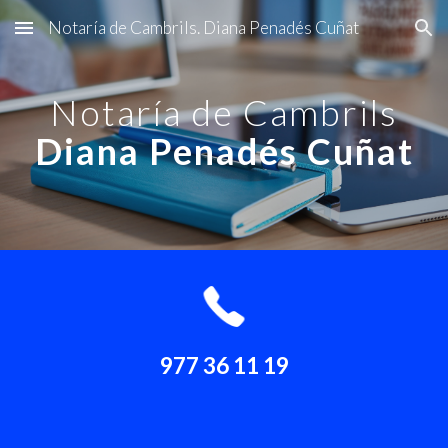
Notaría de Cambrils. Diana Penadés Cuñat
Skip to main content
Skip to navigation
Notaría de Cambrils
Diana Penadés Cuñat
977 36 11 19